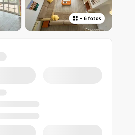
+
6 fotos